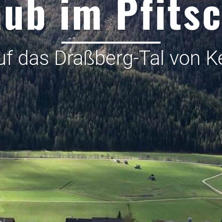
aub im Pfitsc
auf das Draßberg-Tal von 