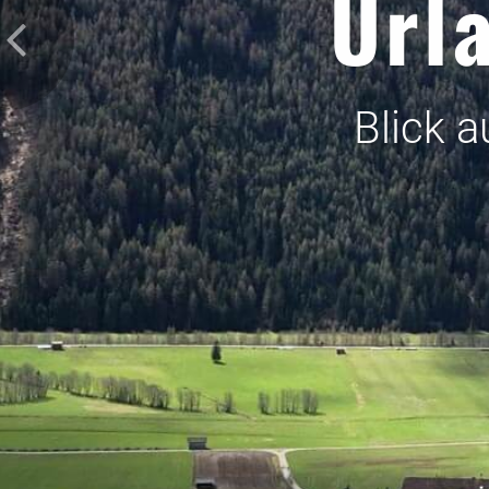
Url
Blick 