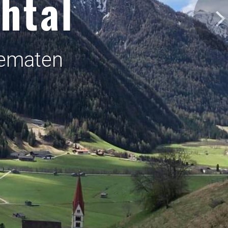
htal
Kematen