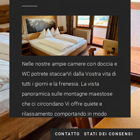
Nelle nostre ampie camere con doccia e
WC potrete staccarVi dalla Vostra vita di
tutti i giorni e la frenesia. La vista
panoramica sulle montagne maestose
che ci circondano Vi offre quiete e
rilassamento comportando in modo
fondamentale al relax e alla distensione
che si trovano nella nostra casa.
CONTATTO
STATI DEI CONSENSI