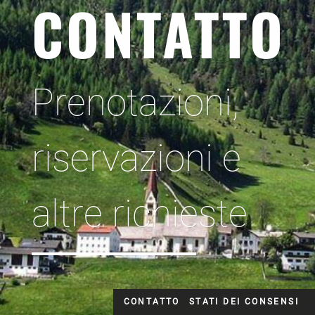
CONTATTO
Prenotazioni,
riservazioni e
altre richieste
ECCOCI QUI
CONTATTO
STATI DEI CONSENSI